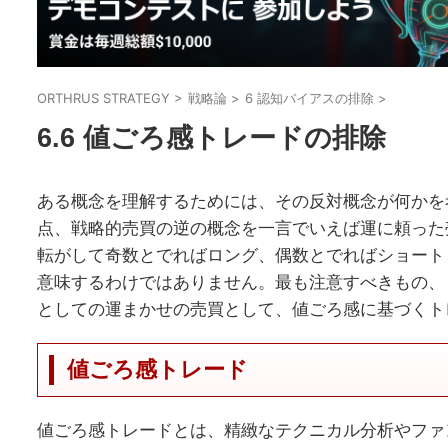
ORTHRUS STRATEGY
>
戦略論
>
6 認知バイアスの排除
>
6.6 値ごろ感トレードの排除
ある概念を理解するためには、その反対概念が何かを
点、戦略的売買の逆の概念を一言でいえば運に頼った
転がして奇数とでればロング、偶数とでればショート
意味するわけではありません。最も注意すべきもの、
としての運まかせの売買として、値ごろ感に基づくト
値ごろ感トレード
値ごろ感トレードとは、精緻なテクニカル分析やファ