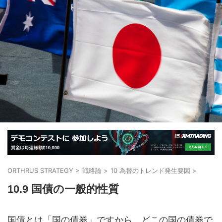
ORTHRUS STRATEGY
>
戦略論
>
10 為替のトレンド発生要因
>
10.9 国債の一般的性質
国債とは「国の債券」ですから、どこの国の債券で