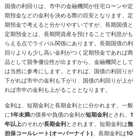
国債の利回りは、市中の金融機関が住宅ローンや定
期預金などの金利を決める際の目安となります。定
期預金で考えると分かりやすいですが、長期国債と
定期預金とは、長期間資産を預けることで利息がも
らえる点でライバル関係にあります。長期国債の利
回りよりも少し高い金利がつく定期預金であれば商
品として競争優位性が出ますから、金融機関として
は当然に参考にします。とすれば、国債の利回りが
下がれば市中の金利も下がり、国債の利回りが上が
れば市中の金利も上がることとなります。
金利は、短期金利と長期金利とに分かれます。一般
に
1年未満
の債券や負債の金利が
短期金利
とされ、
1
年以上
のそれが
長期金利
とされます。短期金利は
無
担保コールレート(オーバーナイト)
、長期金利は
10